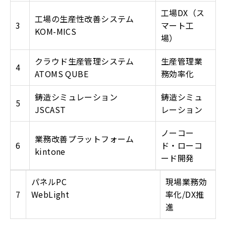
工場DX（ス
工場の生産性改善システム
3
マート工
KOM-MICS
場）
クラウド生産管理システム
生産管理業
4
ATOMS QUBE
務効率化
鋳造シミュレーション
鋳造シミュ
5
JSCAST
レーション
ノーコー
業務改善プラットフォーム
6
ド・ローコ
kintone
ード開発
パネルPC
現場業務効
7
WebLight
率化/DX推
進