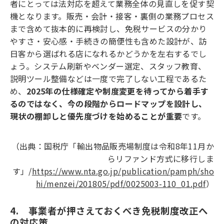
者にとっては法対応を超えて業務全体の見直しを促す契
機となります。販売・会計・接客・裏側の業務プロセス
まで含めて抜本的に再検討し、免税サービスの分かり
やすさ・安心感・手続きの簡便性も含めた設計が、訪
日客から選ばれる店になれるかどうかを左右するでし
ょう。システム刷新やベンダー選定、スタッフ教育、
説明ツール整備などは一度で完了しない工程であるた
め、
2025年の仕様確定や制度変更を待ってから着手す
るのではなく、今の段階からロードマップを設計し、
現状の棚卸しと優先度づけを始めることが重要
です。
（出典：国税庁「輸出物品販売場制度は令和8年11月か
らリファンド方式に移行しま
す」/
https://www.nta.go.jp/publication/pamph/sho
hi/menzei/201805/pdf/0025003-110_01.pdf
）
4.　事業者が押さえておくべき免税制度改正へ
の対応策