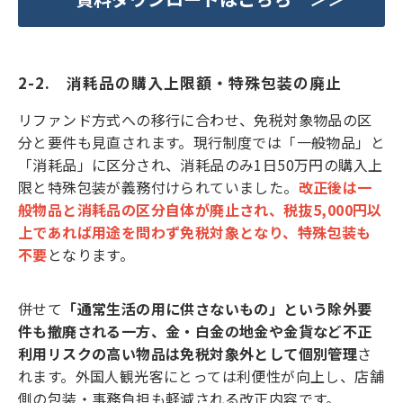
2-2.　消耗品の購入上限額・特殊包装の廃止
リファンド方式への移行に合わせ、免税対象物品の区
分と要件も見直されます。現行制度では「一般物品」と
「消耗品」に区分され、消耗品のみ1日50万円の購入上
限と特殊包装が義務付けられていました。
改正後は一
般物品と消耗品の区分自体が廃止され、税抜5,000円以
上であれば用途を問わず免税対象となり、特殊包装も
不要
となります。
併せて
「通常生活の用に供さないもの」という除外要
件も撤廃される一方、金・白金の地金や金貨など不正
利用リスクの高い物品は免税対象外として個別管理
さ
れます。外国人観光客にとっては利便性が向上し、店舗
側の包装・事務負担も軽減される改正内容です。