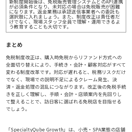
新制度開始後は、免税販売管理システムとのAPI連携
が必須条件となり、未対応の場合は免税販売が困難
になります。返金業務は承認送信事業者への委託も
選択肢に入れましょう。また、制度改正は責任者だ
けでなく、現場スタッフ全員で理解・運用できるよ
う教育することも大切です。
まとめ
免税制度改正は、購入時免税からリファンド方式への
全面切り替えにより、手続き・会計・顧客対応がすべて
変わる制度改革です。対応が遅れると、税務リスクだけ
でなく、現場での説明不足によるクレーム発生、決
済・返金処理の混乱につながります。改正後の免税手続
きを正しく理解し、手順・会計・店頭案内を先回りし
て整えることで、訪日客に選ばれる免税店を目指せる
でしょう。
「SpecialtyQube Growth」は、小売・SPA業態の店舗