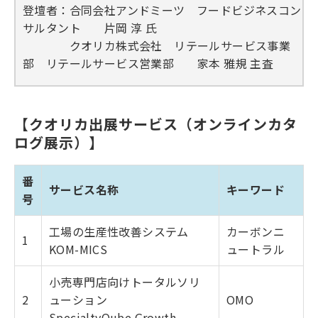
登壇者：合同会社アンドミーツ フードビジネスコン
サルタント 片岡 淳 氏
クオリカ株式会社 リテールサービス事業
部 リテールサービス営業部 家本 雅規 主査
【クオリカ出展サービス（オンラインカタ
ログ展示）】
番
サービス名称
キーワード
号
工場の生産性改善システム
カーボンニ
1
KOM-MICS
ュートラル
小売専門店向けトータルソリ
2
ューション
OMO
SpecialtyQube Growth